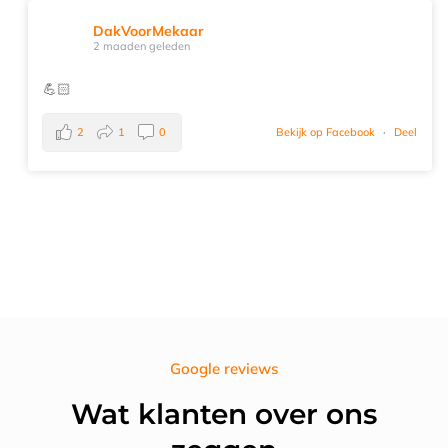
DakVoorMekaar
2 maaden geleden
💪🏻
2
1
0
Bekijk op Facebook
·
Deel
Google reviews
Wat klanten over ons